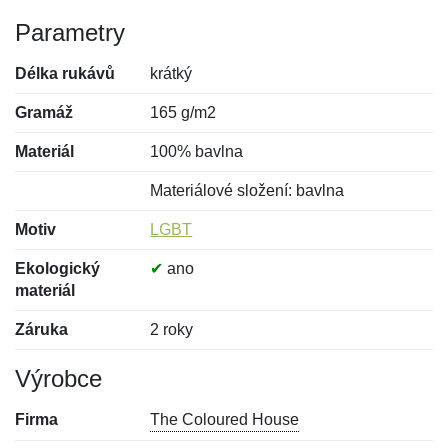
Parametry
Délka rukávů
krátký
Gramáž
165 g/m2
Materiál
100% bavlna
Materiálové složení: bavlna
Motiv
LGBT
Ekologický
✔
ano
materiál
Záruka
2 roky
Výrobce
Firma
The Coloured House