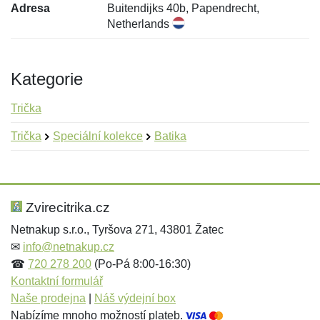
Adresa
Buitendijks 40b, Papendrecht,
Netherlands
Kategorie
Trička
Trička
Speciální kolekce
Batika
Nová recenze
Nový dotaz
Hodnocení:
Jméno:
*
*
Zvirecitrika.cz
Netnakup s.r.o., Tyršova 271, 43801 Žatec
✉
info@netnakup.cz
Jméno:
E-mail:
*
*
☎
720 278 200
(Po-Pá 8:00-16:30)
Kontaktní formulář
Naše prodejna
|
Náš výdejní box
Nabízíme mnoho možností plateb.