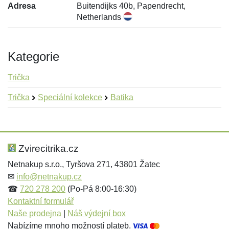
Adresa
Buitendijks 40b, Papendrecht,
Netherlands
Kategorie
Trička
Trička
Speciální kolekce
Batika
Nová recenze
Nový dotaz
Hodnocení:
Jméno:
*
*
Zvirecitrika.cz
Netnakup s.r.o., Tyršova 271, 43801 Žatec
✉
info@netnakup.cz
Jméno:
E-mail:
*
*
☎
720 278 200
(Po-Pá 8:00-16:30)
Kontaktní formulář
Naše prodejna
|
Náš výdejní box
Nabízíme mnoho možností plateb.