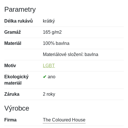
Parametry
Délka rukávů
krátký
Gramáž
165 g/m2
Materiál
100% bavlna
Materiálové složení: bavlna
Motiv
LGBT
Ekologický
✔
ano
materiál
Záruka
2 roky
Výrobce
Firma
The Coloured House