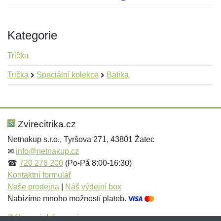
Kategorie
Trička
Trička
Speciální kolekce
Batika
Nová recenze
Nový dotaz
Hodnocení:
Jméno:
*
*
Zvirecitrika.cz
Netnakup s.r.o., Tyršova 271, 43801 Žatec
✉
info@netnakup.cz
Jméno:
E-mail:
*
*
☎
720 278 200
(Po-Pá 8:00-16:30)
Kontaktní formulář
Naše prodejna
|
Náš výdejní box
Nabízíme mnoho možností plateb.
E-mail:
*
Zpráva
*
Zákaznický servis