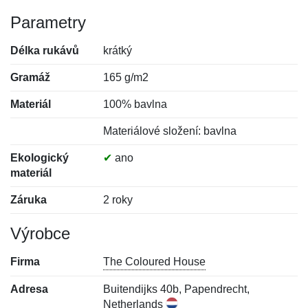
Parametry
Délka rukávů
krátký
Gramáž
165 g/m2
Materiál
100% bavlna
Materiálové složení: bavlna
Ekologický
✔
ano
materiál
Záruka
2 roky
Výrobce
Firma
The Coloured House
Adresa
Buitendijks 40b, Papendrecht,
Netherlands