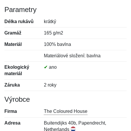
Parametry
Délka rukávů
krátký
Gramáž
165 g/m2
Materiál
100% bavlna
Materiálové složení: bavlna
Ekologický
✔
ano
materiál
Záruka
2 roky
Výrobce
Firma
The Coloured House
Adresa
Buitendijks 40b, Papendrecht,
Netherlands