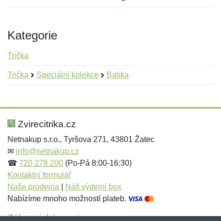
Kategorie
Trička
Trička
Speciální kolekce
Batika
Nová recenze
Nový dotaz
Hodnocení:
Jméno:
*
*
Zvirecitrika.cz
Netnakup s.r.o., Tyršova 271, 43801 Žatec
✉
info@netnakup.cz
Jméno:
E-mail:
*
*
☎
720 278 200
(Po-Pá 8:00-16:30)
Kontaktní formulář
Naše prodejna
|
Náš výdejní box
Nabízíme mnoho možností plateb.
E-mail:
*
Zpráva
*
Zákaznický servis