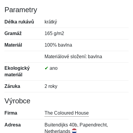
Parametry
Délka rukávů
krátký
Gramáž
165 g/m2
Materiál
100% bavlna
Materiálové složení: bavlna
Ekologický
✔
ano
materiál
Záruka
2 roky
Výrobce
Firma
The Coloured House
Adresa
Buitendijks 40b, Papendrecht,
Netherlands