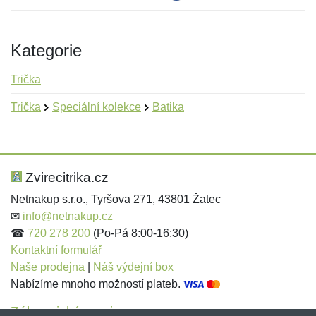
Kategorie
Trička
Trička
Speciální kolekce
Batika
Nová recenze
Nový dotaz
Hodnocení:
Jméno:
*
*
Zvirecitrika.cz
Netnakup s.r.o., Tyršova 271, 43801 Žatec
✉
info@netnakup.cz
Jméno:
E-mail:
*
*
☎
720 278 200
(Po-Pá 8:00-16:30)
Kontaktní formulář
Naše prodejna
|
Náš výdejní box
Nabízíme mnoho možností plateb.
E-mail:
*
Zpráva
*
Zákaznický servis