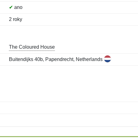
✔
ano
2 roky
The Coloured House
Buitendijks 40b, Papendrecht, Netherlands
Jméno:
E-mail:
*
*
E-mail:
*