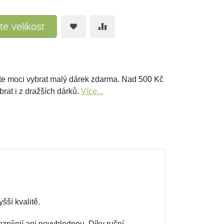
te velikost
e moci vybrat malý dárek zdarma. Nad 500 Kč
brat i z dražších dárků.
Více...
šší kvalitě.
zpíjejí ani nevyblednou. Díky ruční