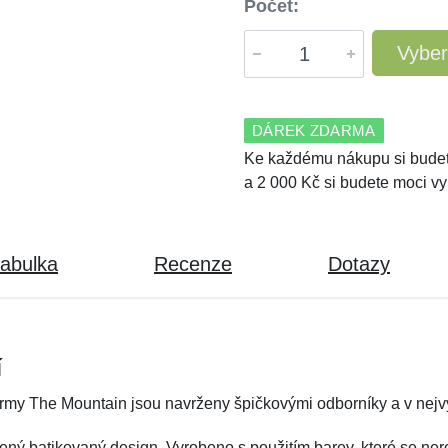
Počet:
Vyber
DÁREK ZDARMA
Ke každému nákupu si budet
a 2 000 Kč si budete moci vy
tabulka
Recenze
Dotazy
í
irmy The Mountain jsou navrženy špičkovými odborníky a v nejvy
ený batikovaný design. Vyrobeno s použitím barev, které se nero