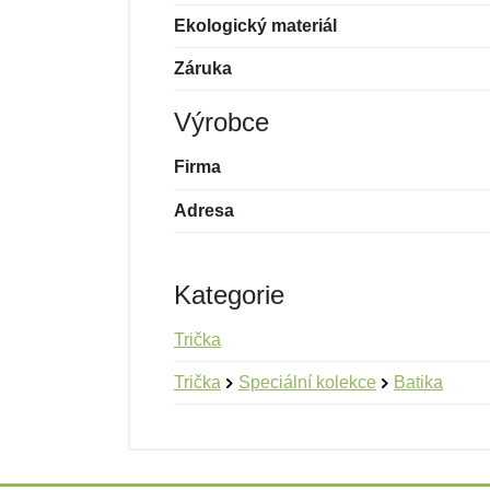
Ekologický materiál
Záruka
Výrobce
Firma
Adresa
Kategorie
Trička
Trička
Speciální kolekce
Batika
Nová recenze
Nový dotaz
Hodnocení:
Jméno:
*
*