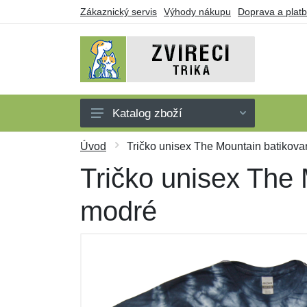
Zákaznický servis
Výhody nákupu
Doprava a plat
Katalog zboží
Trička
Úvod
Tričko unisex The Mountain batikova
Tílka
Tričko unisex The 
Mikiny
modré
Šaty
Dárkové poukazy
Výprodej