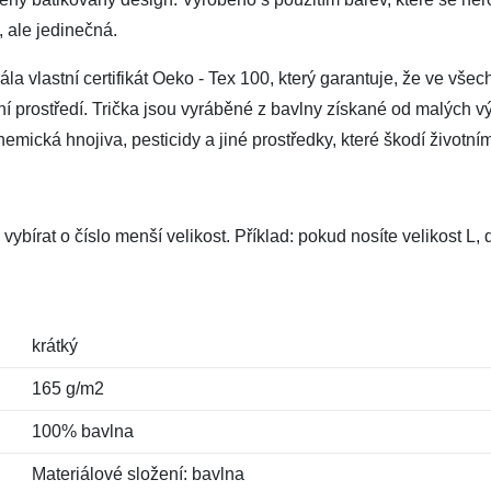
, ale jedinečná.
a vlastní certifikát Oeko - Tex 100, který garantuje, že ve všec
tní prostředí. Trička jsou vyráběné z bavlny získané od malých vý
mická hnojiva, pesticidy a jiné prostředky, které škodí životním
vybírat o číslo menší velikost. Příklad: pokud nosíte velikost L
krátký
165 g/m2
100% bavlna
Materiálové složení: bavlna