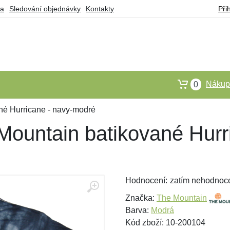
ba
Sledování objednávky
Kontakty
Při
Nákupn
0
né Hurricane - navy-modré
Mountain batikované Hurr
Hodnocení:
zatím nehodnoc
Značka:
The Mountain
Barva:
Modrá
Kód zboží: 10-200104