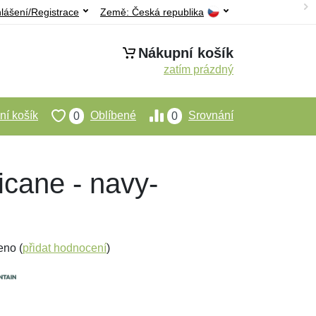
hlášení/Registrace
Země:
Česká republika
Nákupní košík
zatím prázdný
í košík
Oblíbené
Srovnání
0
0
icane - navy-
eno (
přidat hodnocení
)