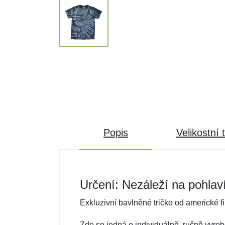
Popis
Velikostní 
Určení: Nezáleží na pohlav
Exkluzivní bavlněné tričko od americké f
Zde se jedná o individuálně, ručně vyrob