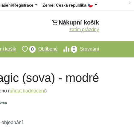
hlášení/Registrace
Země:
Česká republika
Nákupní košík
zatím prázdný
í košík
Oblíbené
Srovnání
0
0
gic (sova) - modré
eno (
přidat hodnocení
)
 objednání