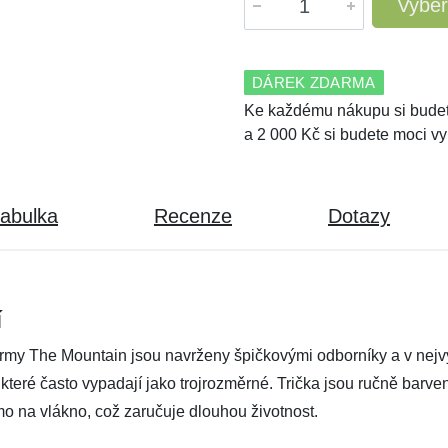
Vyber
DÁREK ZDARMA
Ke každému nákupu si budet
a 2 000 Kč si budete moci vy
tabulka
Recenze
Dotazy
í
irmy The Mountain jsou navrženy špičkovými odborníky a v nejvyš
, které často vypadají jako trojrozměrné. Trička jsou ručně barv
mo na vlákno, což zaručuje dlouhou životnost.