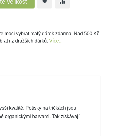
te velikost
e moci vybrat malý dárek zdarma. Nad 500 Kč
brat i z dražších dárků.
Více...
ší kvalitě. Potisky na tričkách jsou
ené organickými barvami. Tak získávají