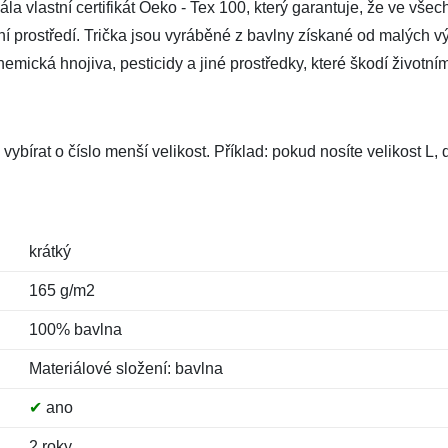
a vlastní certifikát Oeko - Tex 100, který garantuje, že ve všec
tní prostředí. Trička jsou vyráběné z bavlny získané od malých vý
mická hnojiva, pesticidy a jiné prostředky, které škodí životním
vybírat o číslo menší velikost. Příklad: pokud nosíte velikost L
krátký
165 g/m2
100% bavlna
Materiálové složení: bavlna
✔
ano
2 roky