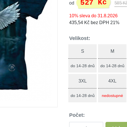
527 Kč
od
585 K
10% sleva do 31.8.2026
435,54 Kč bez DPH 21%
Velikost:
S
M
do 14-28 dnů
do 14-28 dnů
3XL
4XL
do 14-28 dnů
nedostupné
Počet: