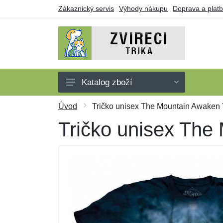
Zákaznický servis
Výhody nákupu
Doprava a plat
Katalog zboží
Trička
Úvod
Tričko unisex The Mountain Awaken 
Tílka
Tričko unisex The
Mikiny
Šaty
Dárkové poukazy
Výprodej