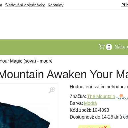
ba
Sledování objednávky
Kontakty
Při
Nákupn
0
Your Magic (sova) - modré
 Mountain Awaken Your Ma
Hodnocení:
zatím nehodnoc
Značka:
The Mountain
Barva:
Modrá
Kód zboží: 10-4893
Dostupnost:
do 14-28 dnů od