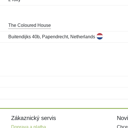
The Coloured House
Buitendijks 40b, Papendrecht, Netherlands
Jméno:
E-mail:
*
*
E-mail:
*
Zákaznický servis
Nov
Doprava a platba
Chcet