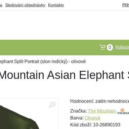
ba
Sledování objednávky
Kontakty
Při
Nákupn
0
hant Split Portrait (slon indický) - olivové
Mountain Asian Elephant Sp
Hodnocení:
zatím nehodnoc
Značka:
The Mountain
Barva:
Olivová
Kód zboží: 10-26890193