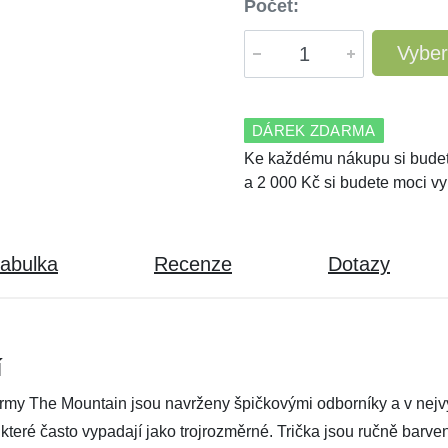
Počet:
Vyber
DÁREK ZDARMA
Ke každému nákupu si budet
a 2 000 Kč si budete moci vy
tabulka
Recenze
Dotazy
í
irmy The Mountain jsou navrženy špičkovými odborníky a v nejvyš
, které často vypadají jako trojrozměrné. Trička jsou ručně barv