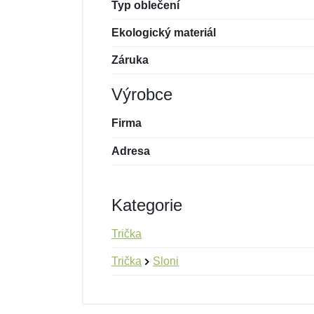
Typ oblečení
Ekologický materiál
Záruka
Výrobce
Firma
Adresa
Kategorie
Trička
Trička
Sloni
Nová recenze
Nový dotaz