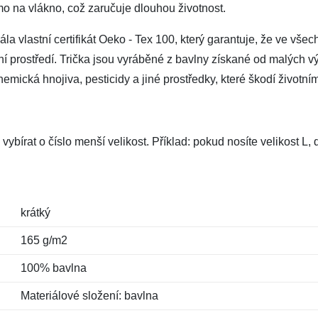
mo na vlákno, což zaručuje dlouhou životnost.
a vlastní certifikát Oeko - Tex 100, který garantuje, že ve všec
tní prostředí. Trička jsou vyráběné z bavlny získané od malých vý
mická hnojiva, pesticidy a jiné prostředky, které škodí životním
vybírat o číslo menší velikost. Příklad: pokud nosíte velikost L
krátký
165 g/m2
100% bavlna
Materiálové složení: bavlna