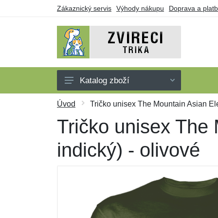
Zákaznický servis
Výhody nákupu
Doprava a plat
Katalog zboží
Trička
Úvod
Tričko unisex The Mountain Asian Elep
Tílka
Tričko unisex The 
Mikiny
indický) - olivové
Šaty
Dárkové poukazy
Výprodej