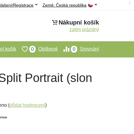
hlášení/Registrace
Země:
Česká republika
Nákupní košík
zatím prázdný
í košík
Oblíbené
Srovnání
0
0
lit Portrait (slon
eno (
přidat hodnocení
)