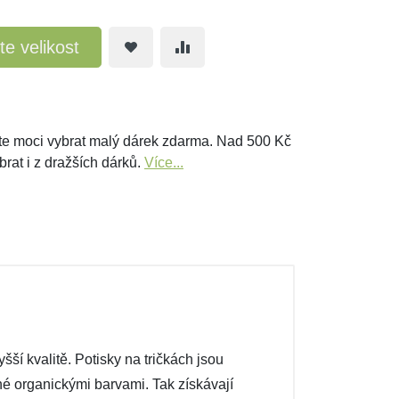
te velikost
e moci vybrat malý dárek zdarma. Nad 500 Kč
brat i z dražších dárků.
Více...
ší kvalitě. Potisky na tričkách jsou
ené organickými barvami. Tak získávají