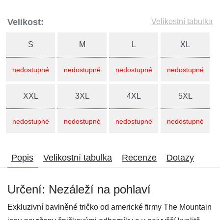
Velikost:
Velikostní tabulka
S
M
L
XL
nedostupné
nedostupné
nedostupné
nedostupné
XXL
3XL
4XL
5XL
nedostupné
nedostupné
nedostupné
nedostupné
Popis
Velikostní tabulka
Recenze
Dotazy
Určení: Nezáleží na pohlaví
Exkluzivní bavlněné tričko od americké firmy The Mountain