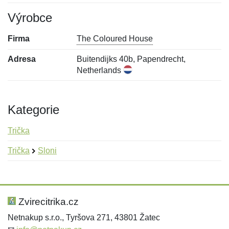
Výrobce
Firma
The Coloured House
Adresa
Buitendijks 40b, Papendrecht,
Netherlands
Kategorie
Trička
Trička
Sloni
Nová recenze
Nový dotaz
Hodnocení:
Jméno:
*
*
Zvirecitrika.cz
Netnakup s.r.o., Tyršova 271, 43801 Žatec