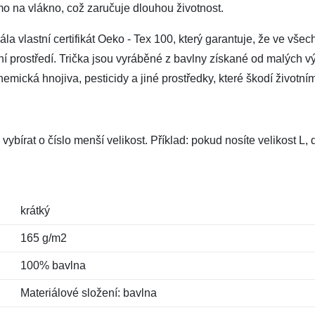
mo na vlákno, což zaručuje dlouhou životnost.
a vlastní certifikát Oeko - Tex 100, který garantuje, že ve všec
tní prostředí. Trička jsou vyráběné z bavlny získané od malých vý
mická hnojiva, pesticidy a jiné prostředky, které škodí životním
vybírat o číslo menší velikost. Příklad: pokud nosíte velikost L
krátký
165 g/m2
100% bavlna
Materiálové složení: bavlna