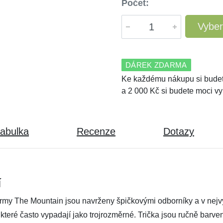
Počet:
Vyber
DÁREK ZDARMA
Ke každému nákupu si budet
a 2 000 Kč si budete moci vy
tabulka
Recenze
Dotazy
í
irmy The Mountain jsou navrženy špičkovými odborníky a v nejvyš
, které často vypadají jako trojrozměrné. Trička jsou ručně barv