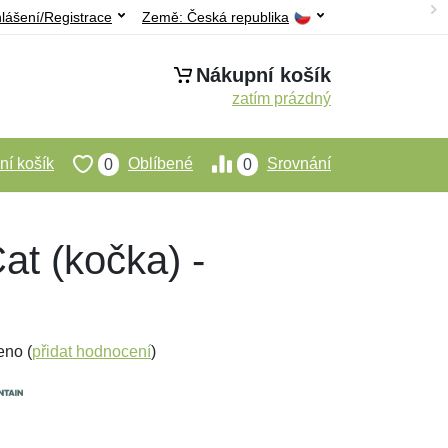
hlášení/Registrace
Země:
Česká republika
Nákupní košík
zatím prázdný
í košík
Oblíbené
Srovnání
0
0
at (kočka) -
eno (
přidat hodnocení
)