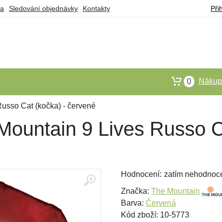
ba
Sledování objednávky
Kontakty
Při
Nákupn
0
Russo Cat (kočka) - červené
Mountain 9 Lives Russo C
Hodnocení:
zatím nehodnoc
Značka:
The Mountain
Barva:
Červená
Kód zboží: 10-5773