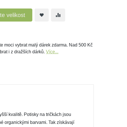
te velikost
e moci vybrat malý dárek zdarma. Nad 500 Kč
brat i z dražších dárků.
Více...
ší kvalitě. Potisky na tričkách jsou
ené organickými barvami. Tak získávají