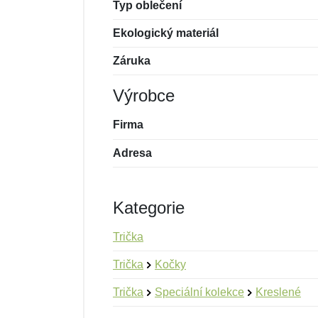
Typ oblečení
Ekologický materiál
Záruka
Výrobce
Firma
Adresa
Kategorie
Trička
Trička
Kočky
Trička
Speciální kolekce
Kreslené