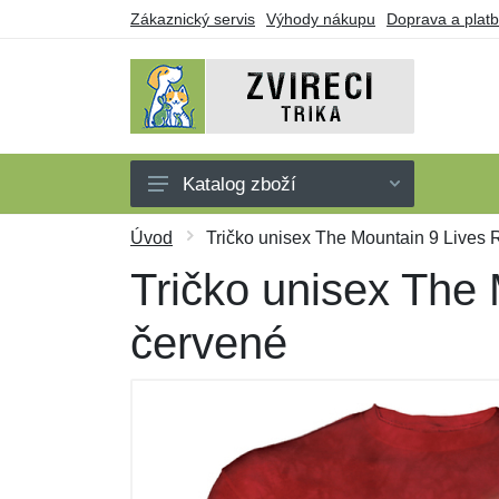
Zákaznický servis
Výhody nákupu
Doprava a plat
Katalog zboží
Trička
Úvod
Tričko unisex The Mountain 9 Lives 
Tílka
Tričko unisex The 
Mikiny
červené
Šaty
Dárkové poukazy
Výprodej