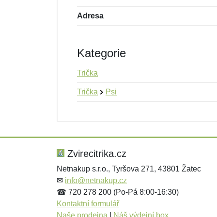
Adresa
Kategorie
Trička
Trička
Psi
Nová recenze
Nový dotaz
Hodnocení:
Jméno:
*
*
Zvirecitrika.cz
Netnakup s.r.o., Tyršova 271, 43801 Žatec
✉
info@netnakup.cz
Zpráva
Zpráva
*
*
☎ 720 278 200 (Po-Pá 8:00-16:30)
Kontaktní formulář
Naše prodejna
|
Náš výdejní box