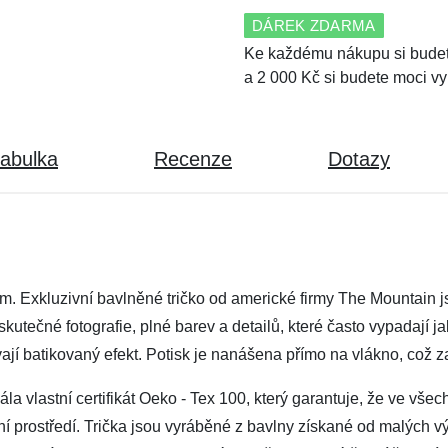
DÁREK ZDARMA
Ke každému nákupu si budet
a 2 000 Kč si budete moci vy
tabulka
Recenze
Dotazy
skem. Exkluzivní bavlněné tričko od americké firmy The Mountain
 skutečné fotografie, plné barev a detailů, které často vypadají j
jí batikovaný efekt. Potisk je nanášena přímo na vlákno, což z
a vlastní certifikát Oeko - Tex 100, který garantuje, že ve všec
tní prostředí. Trička jsou vyráběné z bavlny získané od malých vý