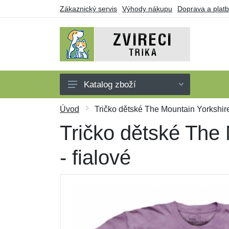
Zákaznický servis
Výhody nákupu
Doprava a plat
Katalog zboží
Trička
Úvod
Tričko dětské The Mountain Yorkshire T
Tílka
Tričko dětské The M
Mikiny
- fialové
Šaty
Dárkové poukazy
Výprodej