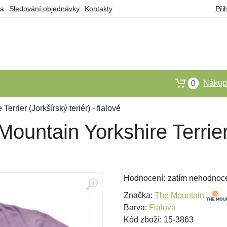
ba
Sledování objednávky
Kontakty
Při
Nákupn
0
errier (Jorkšírský teriér) - fialové
ountain Yorkshire Terrier 
Hodnocení:
zatím nehodnoc
Značka:
The Mountain
Barva:
Fialová
Kód zboží: 15-3863