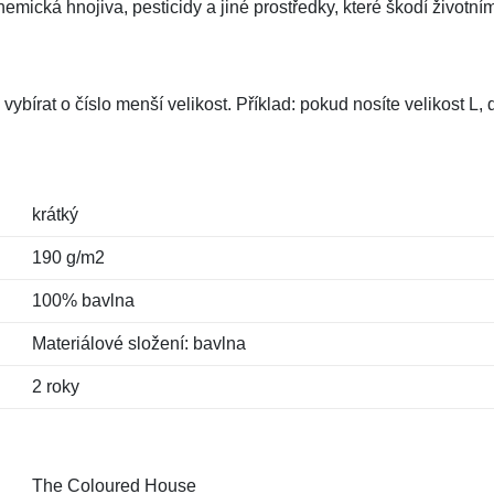
mická hnojiva, pesticidy a jiné prostředky, které škodí životním
vybírat o číslo menší velikost. Příklad: pokud nosíte velikost L
krátký
190 g/m2
100% bavlna
Materiálové složení: bavlna
2 roky
The Coloured House