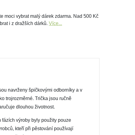
e moci vybrat malý dárek zdarma. Nad 500 Kč
brat i z dražších dárků.
Více...
 jsou navrženy špičkovými odborníky a v
ako trojrozměrné. Trička jsou ručně
aručuje dlouhou životnost.
h fázích výroby byly použity pouze
robců, kteří při pěstování používají