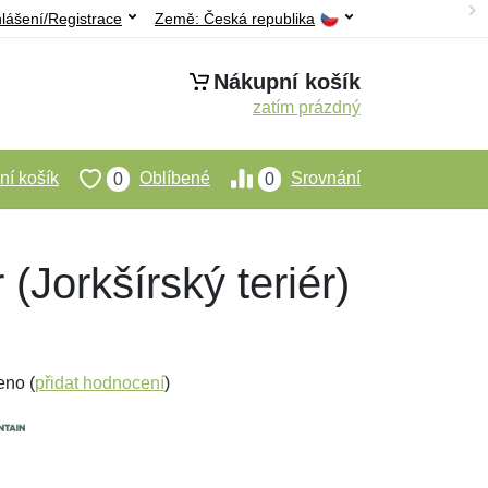
hlášení/Registrace
Země:
Česká republika
Nákupní košík
zatím prázdný
í košík
Oblíbené
Srovnání
0
0
(Jorkšírský teriér)
eno (
přidat hodnocení
)