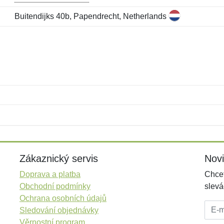
Buitendijks 40b, Papendrecht, Netherlands
Jméno:
E-mail:
*
*
E-mail:
*
Zákaznický servis
Nov
Doprava a platba
Chcet
Obchodní podmínky
slevá
Ochrana osobních údajů
E-mai
Sledování objednávky
Věrnostní program