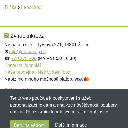
Trička
Lenochodi
Nová recenze
Nový dotaz
Hodnocení:
Jméno:
*
*
Zvirecitrika.cz
Netnakup s.r.o., Tyršova 271, 43801 Žatec
✉
info@netnakup.cz
Jméno:
E-mail:
*
*
☎
720 278 200
(Po-Pá 8:00-16:30)
Kontaktní formulář
Naše prodejna
|
Náš výdejní box
Nabízíme mnoho možností plateb.
E-mail:
*
Zpráva
*
Zákaznický servis
Tento web používá k poskytování služeb,
Novinky emailem
personalizaci reklam a analýze návštěvnosti soubory
cookie. Používáním tohoto webu s tím souhlasíte.
Zpráva
*
Copyright © 2007-2026 (19 let s vámi)
Netnakup.cz
&
Další informace
Beru na vědomí