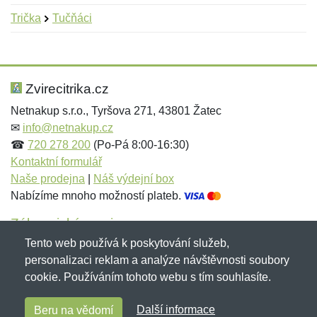
Trička
Tučňáci
Nová recenze
Nový dotaz
Hodnocení:
Jméno:
*
*
Zvirecitrika.cz
Netnakup s.r.o., Tyršova 271, 43801 Žatec
✉
info@netnakup.cz
Jméno:
E-mail:
*
*
☎
720 278 200
(Po-Pá 8:00-16:30)
Kontaktní formulář
Naše prodejna
|
Náš výdejní box
Nabízíme mnoho možností plateb.
E-mail:
*
Zpráva
*
Zákaznický servis
Tento web používá k poskytování služeb,
Novinky emailem
personalizaci reklam a analýze návštěvnosti soubory
cookie. Používáním tohoto webu s tím souhlasíte.
Zpráva
*
Copyright © 2007-2026 (19 let s vámi)
Netnakup.cz
&
Další informace
Beru na vědomí