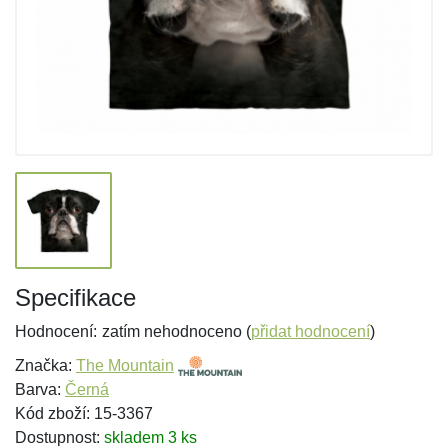
Specifikace
Hodnocení:
zatím nehodnoceno (
přidat hodnocení
)
Značka:
The Mountain
Barva:
Černá
Kód zboží: 15-3367
Dostupnost:
skladem 3 ks