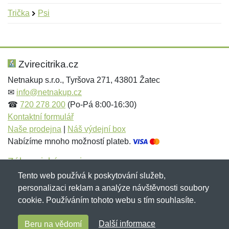
Trička
Psi
Nová recenze
Nový dotaz
Hodnocení:
Jméno:
*
*
Zvirecitrika.cz
Netnakup s.r.o., Tyršova 271, 43801 Žatec
✉
info@netnakup.cz
Jméno:
E-mail:
*
*
☎
720 278 200
(Po-Pá 8:00-16:30)
Kontaktní formulář
Naše prodejna
|
Náš výdejní box
Nabízíme mnoho možností plateb.
E-mail:
*
Zpráva
*
Zákaznický servis
Tento web používá k poskytování služeb,
Novinky emailem
personalizaci reklam a analýze návštěvnosti soubory
cookie. Používáním tohoto webu s tím souhlasíte.
Zpráva
*
Copyright © 2007-2026 (19 let s vámi)
Netnakup.cz
&
Další informace
Beru na vědomí