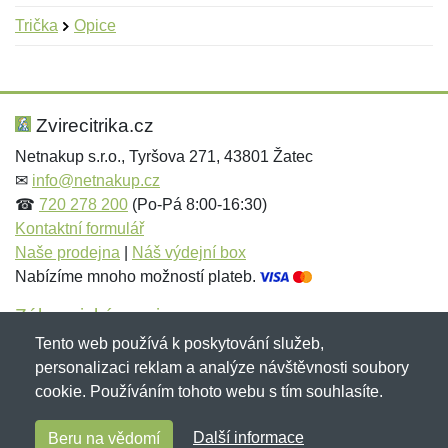
Trička
Opice
Nová recenze
Nový dotaz
Hodnocení:
Jméno:
*
*
Zvirecitrika.cz
Netnakup s.r.o., Tyršova 271, 43801 Žatec
✉
info@netnakup.cz
Jméno:
E-mail:
*
*
☎
720 278 200
(Po-Pá 8:00-16:30)
Kontaktní formulář
Naše prodejna
|
Náš výdejní box
Nabízíme mnoho možností plateb.
E-mail:
*
Zpráva
*
Zákaznický servis
Tento web používá k poskytování služeb,
Novinky emailem
personalizaci reklam a analýze návštěvnosti soubory
cookie. Používáním tohoto webu s tím souhlasíte.
Zpráva
*
Copyright © 2007-2026 (19 let s vámi)
Netnakup.cz
&
Další informace
Beru na vědomí