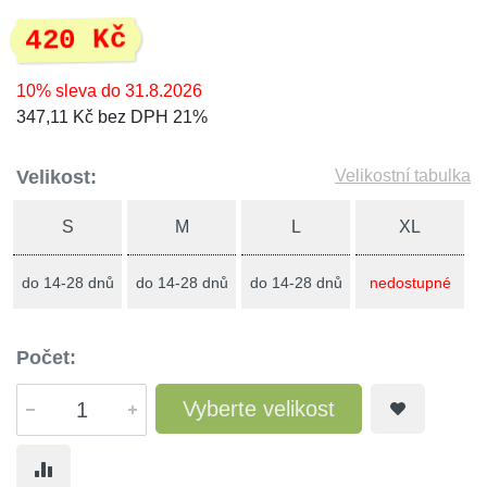
420 Kč
10% sleva do 31.8.2026
347,11 Kč bez DPH 21%
Velikost:
Velikostní tabulka
S
M
L
XL
do 14-28 dnů
do 14-28 dnů
do 14-28 dnů
nedostupné
Počet:
Vyberte velikost