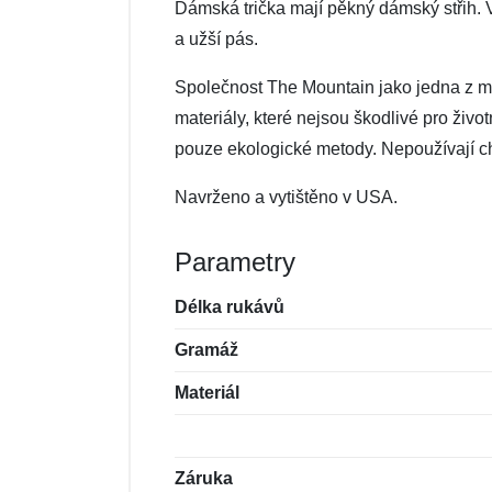
Dámská trička mají pěkný dámský střih. V
a užší pás.
Společnost The Mountain jako jedna z mál
materiály, které nejsou škodlivé pro živo
pouze ekologické metody. Nepoužívají che
Navrženo a vytištěno v USA.
Parametry
Délka rukávů
Gramáž
Materiál
Záruka