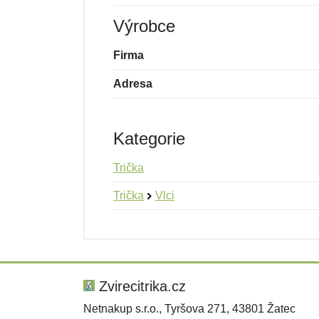
Výrobce
Firma
Adresa
Kategorie
Trička
Trička
Vlci
Nová recenze
Nový dotaz
Hodnocení:
Jméno:
*
*
Zvirecitrika.cz
Netnakup s.r.o., Tyršova 271, 43801 Žatec