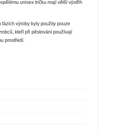
pělému unisex tričku mají větší výstřih
h fázích výroby byly použity pouze
robců, kteří při pěstování používají
u prostředí.