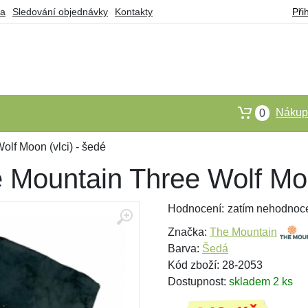
ba
Sledování objednávky
Kontakty
Při
Nákupn
0
lf Moon (vlci) - šedé
 Mountain Three Wolf Moon
Hodnocení:
zatím nehodnoc
Značka:
The Mountain
Barva:
Šedá
Kód zboží: 28-2053
Dostupnost:
skladem 2 ks