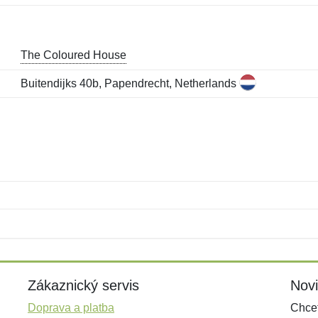
The Coloured House
Buitendijks 40b, Papendrecht, Netherlands
Jméno:
E-mail:
*
*
E-mail:
*
Zákaznický servis
Nov
Doprava a platba
Chcet