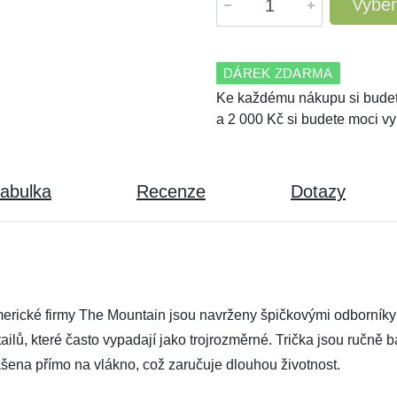
Vyber
DÁREK ZDARMA
Ke každému nákupu si budet
a 2 000 Kč si budete moci vy
tabulka
Recenze
Dotazy
rické firmy The Mountain jsou navrženy špičkovými odborníky a 
tailů, které často vypadají jako trojrozměrné. Trička jsou ručně
nášena přímo na vlákno, což zaručuje dlouhou životnost.