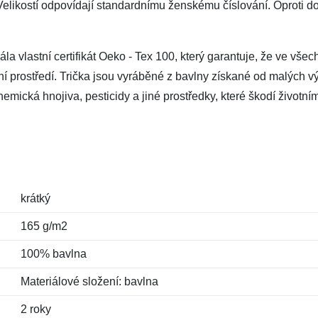
elikostí odpovídají standardnímu ženskému číslování. Oproti dos
a vlastní certifikát Oeko - Tex 100, který garantuje, že ve všec
tní prostředí. Trička jsou vyráběné z bavlny získané od malých vý
mická hnojiva, pesticidy a jiné prostředky, které škodí životním
krátký
165 g/m2
100% bavlna
Materiálové složení: bavlna
2 roky