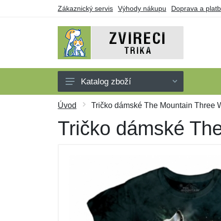
Zákaznický servis
Výhody nákupu
Doprava a plat
Katalog zboží
Trička
Úvod
Tričko dámské The Mountain Three Wo
Tílka
Tričko dámské The
Mikiny
Šaty
Dárkové poukazy
Výprodej