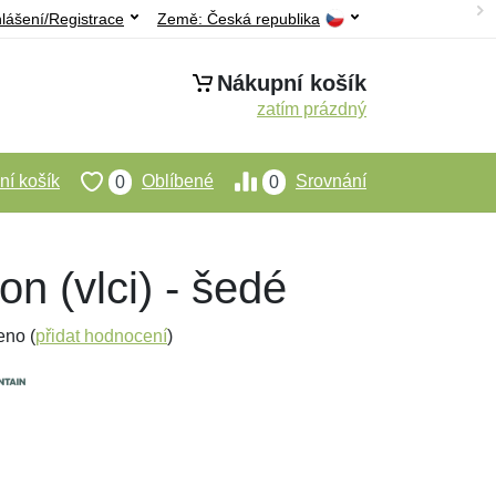
hlášení/Registrace
Země:
Česká republika
Nákupní košík
zatím prázdný
í košík
Oblíbené
Srovnání
0
0
 (vlci) - šedé
eno (
přidat hodnocení
)