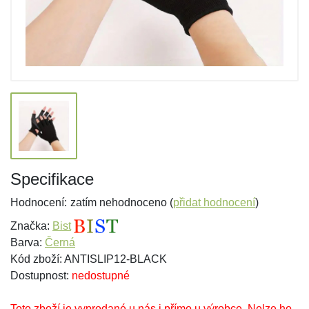
Specifikace
Hodnocení:
zatím nehodnoceno (
přidat hodnocení
)
Značka:
Bist
Barva:
Černá
Kód zboží: ANTISLIP12-BLACK
Dostupnost:
nedostupné
Toto zboží je vyprodané u nás i přímo u výrobce. Nelze ho