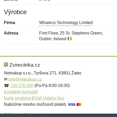
Výrobce
Firma
Whaleco Technology Limited
Adresa
First Floor, 25 St. Stephens Green,
Dublin, Ireland
Nová recenze
Nový dotaz
Hodnocení:
Jméno:
*
*
Zvirecitrika.cz
Netnakup s.r.o., Tyršova 271, 43801 Žatec
✉
info@netnakup.cz
Jméno:
E-mail:
*
*
☎
720 278 200
(Po-Pá 8:00-16:30)
Kontaktní formulář
Naše prodejna
|
Náš výdejní box
Nabízíme mnoho možností plateb.
E-mail:
*
Zpráva
*
Zákaznický servis