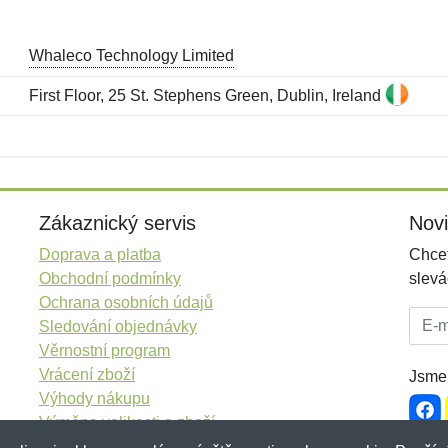
Whaleco Technology Limited
First Floor, 25 St. Stephens Green, Dublin, Ireland
Jméno:
E-mail:
*
*
E-mail:
*
Zákaznický servis
Nov
Doprava a platba
Chcet
Obchodní podmínky
slevá
Ochrana osobních údajů
E-mai
Sledování objednávky
Věrnostní program
Vrácení zboží
Jsme 
Výhody nákupu
Výměna velikosti a zboží
Více informací...