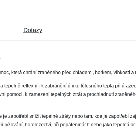
Dotazy
í
pomoc, která chrání zraněného před chladem , horkem, vlhkostí a 
a tepelně reflexní - k zabránění úniku tělesného tepla při úraz
ní pomoci, k zamezení tepelných ztrát a prochladnutí zraněného
de je zapotřebí snížit tepelné ztráty nebo tam, kde je zapotřebí z
 při lyžování, horolezectví, při popáleninách nebo jako tepelná 