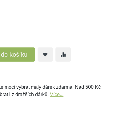
t do košíku
e moci vybrat malý dárek zdarma. Nad 500 Kč
brat i z dražších dárků.
Více...