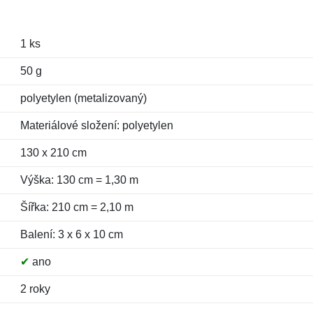
1 ks
50 g
polyetylen (metalizovaný)
Materiálové složení: polyetylen
130 x 210 cm
Výška: 130 cm = 1,30 m
Šířka: 210 cm = 2,10 m
Balení: 3 x 6 x 10 cm
✔
ano
2 roky