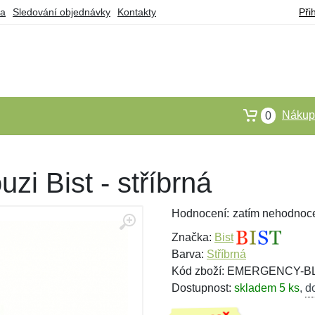
ba
Sledování objednávky
Kontakty
Při
Nákupn
0
uzi Bist - stříbrná
Hodnocení:
zatím nehodnoc
Značka:
Bist
Barva:
Stříbrná
Kód zboží: EMERGENCY-B
Dostupnost:
skladem 5 ks
,
d