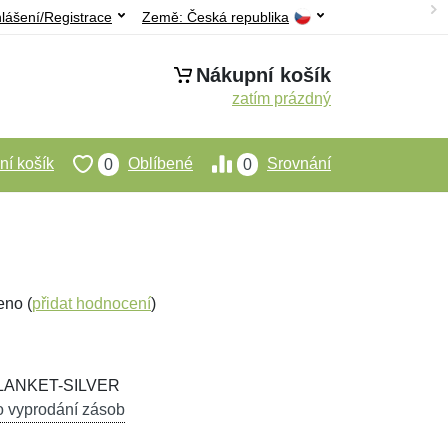
hlášení/Registrace
Země:
Česká republika
Nákupní košík
zatím prázdný
í košík
Oblíbené
Srovnání
0
0
eno (
přidat hodnocení
)
LANKET-SILVER
o vyprodání zásob