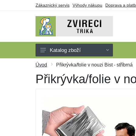
Zákaznický servis
Výhody nákupu
Doprava a plat
Katalog zboží
Trička
Úvod
Přikrývka/folie v nouzi Bist - stříbrná
Tílka
Přikrývka/folie v no
Mikiny
Šaty
Dárkové poukazy
Výprodej