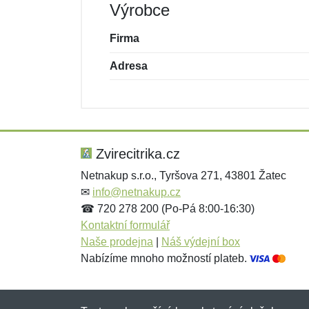
Výrobce
Firma
Adresa
Nová recenze
Nový dotaz
Hodnocení:
Jméno:
*
*
Zvirecitrika.cz
Netnakup s.r.o., Tyršova 271, 43801 Žatec
✉
info@netnakup.cz
Zpráva
Zpráva
*
*
☎ 720 278 200 (Po-Pá 8:00-16:30)
Kontaktní formulář
Naše prodejna
|
Náš výdejní box
Nabízíme mnoho možností plateb.