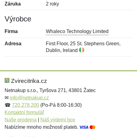
Záruka
2 roky
Výrobce
Firma
Whaleco Technology Limited
Adresa
First Floor, 25 St. Stephens Green,
Dublin, Ireland
Nová recenze
Nový dotaz
Hodnocení:
Jméno:
*
*
Zvirecitrika.cz
Netnakup s.r.o., Tyršova 271, 43801 Žatec
✉
info@netnakup.cz
Jméno:
E-mail:
*
*
☎
720 278 200
(Po-Pá 8:00-16:30)
Kontaktní formulář
Naše prodejna
|
Náš výdejní box
Nabízíme mnoho možností plateb.
E-mail:
*
Zpráva
*