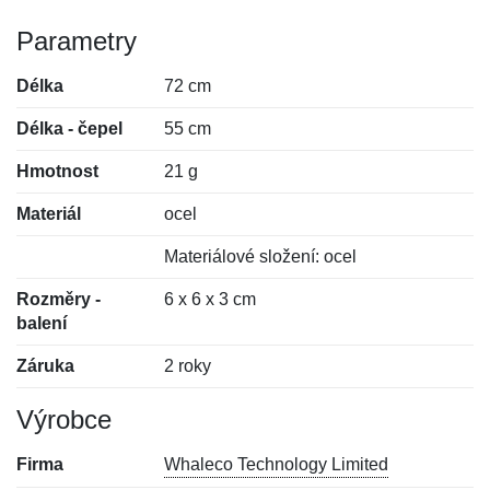
Parametry
Délka
72 cm
Délka - čepel
55 cm
Hmotnost
21 g
Materiál
ocel
Materiálové složení: ocel
Rozměry -
6 x 6 x 3 cm
balení
Záruka
2 roky
Výrobce
Firma
Whaleco Technology Limited