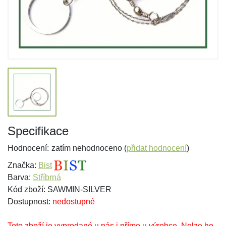
Specifikace
Hodnocení:
zatím nehodnoceno (
přidat hodnocení
)
Značka:
Bist
Barva:
Stříbrná
Kód zboží: SAWMIN-SILVER
Dostupnost:
nedostupné
Toto zboží je vyprodané u nás i přímo u výrobce. Nelze ho