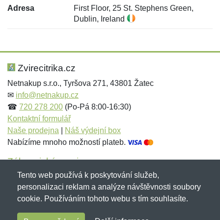
Adresa
First Floor, 25 St. Stephens Green,
Dublin, Ireland
Nová recenze
Nový dotaz
Hodnocení:
Jméno:
*
*
Zvirecitrika.cz
Netnakup s.r.o., Tyršova 271, 43801 Žatec
✉
info@netnakup.cz
Jméno:
E-mail:
*
*
☎
720 278 200
(Po-Pá 8:00-16:30)
Kontaktní formulář
Naše prodejna
|
Náš výdejní box
Nabízíme mnoho možností plateb.
E-mail:
*
Zpráva
*
Zákaznický servis
Tento web používá k poskytování služeb,
Novinky emailem
personalizaci reklam a analýze návštěvnosti soubory
cookie. Používáním tohoto webu s tím souhlasíte.
Zpráva
*
Copyright © 2007-2026 (19 let s vámi)
Netnakup.cz
&