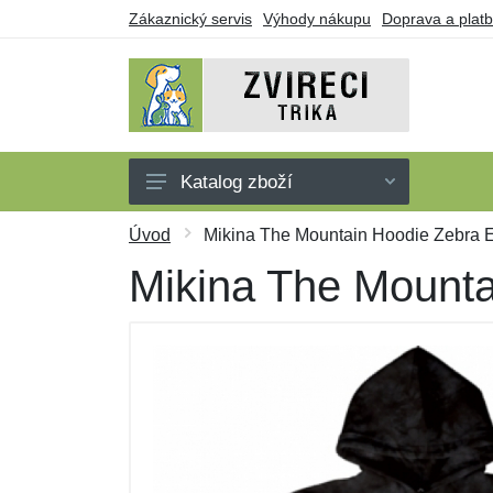
Zákaznický servis
Výhody nákupu
Doprava a plat
Katalog zboží
Trička
Úvod
Mikina The Mountain Hoodie Zebra Ey
Tílka
Mikina The Mounta
Mikiny
Šaty
Dárkové poukazy
Výprodej