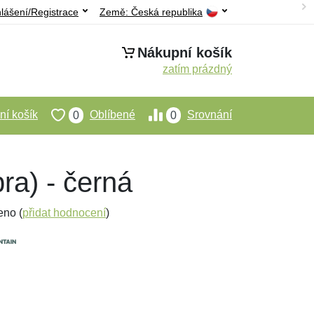
hlášení/Registrace
Země:
Česká republika
Nákupní košík
zatím prázdný
í košík
Oblíbené
Srovnání
0
0
ra) - černá
eno (
přidat hodnocení
)