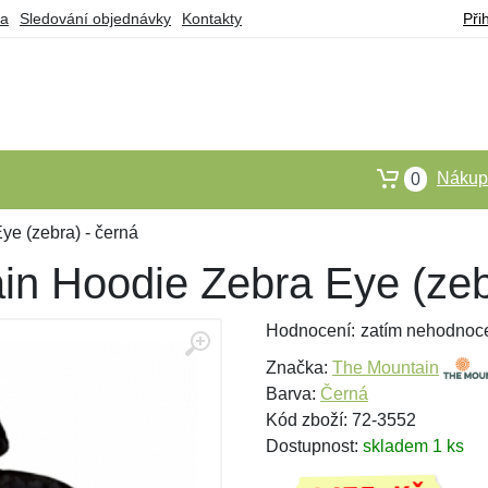
ba
Sledování objednávky
Kontakty
Při
Nákupn
0
e (zebra) - černá
in Hoodie Zebra Eye (zeb
Hodnocení:
zatím nehodnoc
Značka:
The Mountain
Barva:
Černá
Kód zboží: 72-3552
Dostupnost:
skladem 1 ks