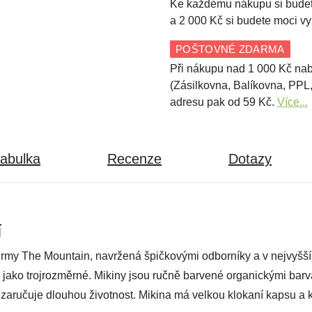
Ke každému nákupu si budet
a 2 000 Kč si budete moci vy
POŠTOVNÉ ZDARMA
Při nákupu nad 1 000 Kč nab
(Zásilkovna, Balíkovna, PPL
adresu pak od 59 Kč.
Více...
tabulka
Recenze
Dotazy
í
irmy The Mountain, navržená špičkovými odborníky a v nejvyšší k
í jako trojrozměrné. Mikiny jsou ručně barvené organickými barv
zaručuje dlouhou životnost. Mikina má velkou klokaní kapsu a k