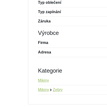
Typ oblečení
Typ zapínání
Záruka
Výrobce
Firma
Adresa
Kategorie
Mikiny
Mikiny
Zebry
Nová recenze
Nový dotaz