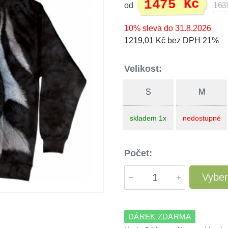
1475 Kč
od
163
10% sleva do 31.8.2026
1219,01 Kč bez DPH 21%
Velikost:
S
M
skladem 1x
nedostupné
Počet:
Vyber
DÁREK ZDARMA