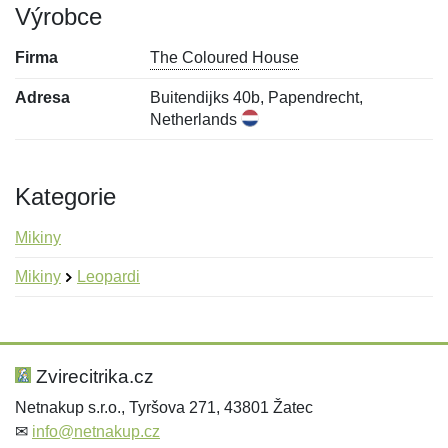
Výrobce
Firma
The Coloured House
Adresa
Buitendijks 40b, Papendrecht,
Netherlands
Kategorie
Mikiny
Mikiny
Leopardi
Nová recenze
Nový dotaz
Hodnocení:
Jméno:
*
*
Zvirecitrika.cz
Netnakup s.r.o., Tyršova 271, 43801 Žatec
✉
info@netnakup.cz