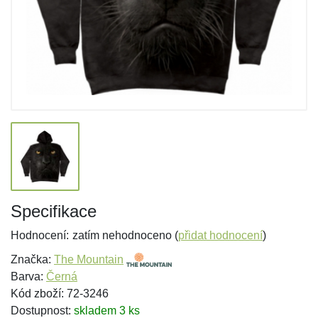
Specifikace
Hodnocení:
zatím nehodnoceno (
přidat hodnocení
)
Značka:
The Mountain
Barva:
Černá
Kód zboží: 72-3246
Dostupnost:
skladem 3 ks