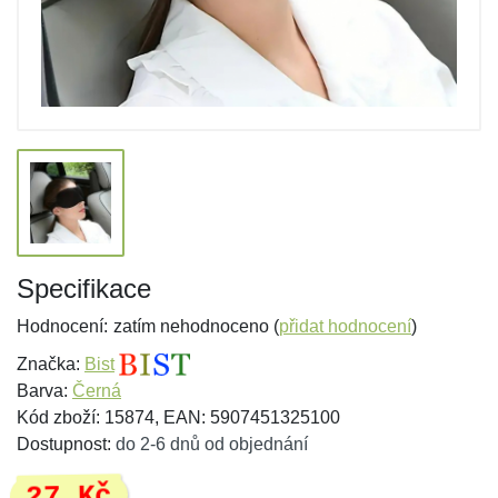
Specifikace
Hodnocení:
zatím nehodnoceno (
přidat hodnocení
)
Značka:
Bist
Barva:
Černá
Kód zboží: 15874, EAN: 5907451325100
Dostupnost:
do 2-6 dnů od objednání
27 Kč