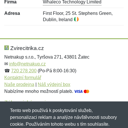
Firma
Whaleco Technology Limited
Adresa
First Floor, 25 St. Stephens Green,
Dublin, Ireland
Nová recenze
Nový dotaz
Hodnocení:
Jméno:
*
*
Zvirecitrika.cz
Netnakup s.r.o., Tyršova 271, 43801 Žatec
✉
info@netnakup.cz
Jméno:
E-mail:
*
*
☎
720 278 200
(Po-Pá 8:00-16:30)
Kontaktní formulář
Naše prodejna
|
Náš výdejní box
Nabízíme mnoho možností plateb.
E-mail:
*
Zpráva
*
Zákaznický servis
Tento web používá k poskytování služeb,
Novinky emailem
personalizaci reklam a analýze návštěvnosti soubory
cookie. Používáním tohoto webu s tím souhlasíte.
Zpráva
*