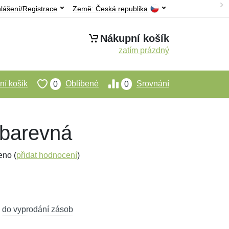
hlášení/Registrace
Země:
Česká republika
Nákupní košík
zatím prázdný
í košík
Oblíbené
Srovnání
0
0
 barevná
eno (
přidat hodnocení
)
,
do vyprodání zásob