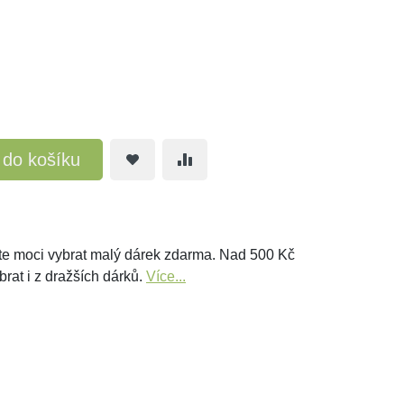
t do košíku
e moci vybrat malý dárek zdarma. Nad 500 Kč
brat i z dražších dárků.
Více...