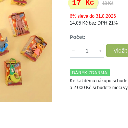
17 Kč
18 Kč
6% sleva do 31.8.2026
14,05 Kč bez DPH 21%
Počet:
Vloži
DÁREK ZDARMA
Ke každému nákupu si budet
a 2 000 Kč si budete moci vy