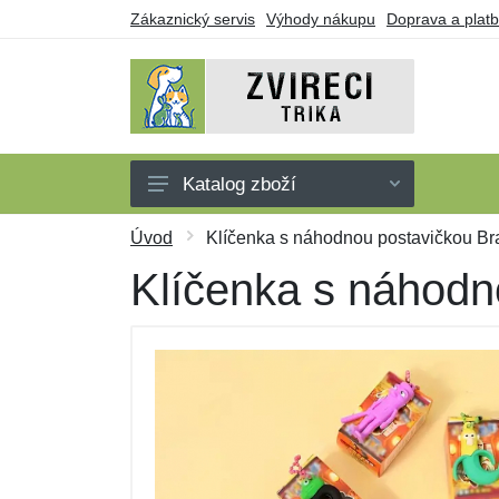
Zákaznický servis
Výhody nákupu
Doprava a plat
Katalog zboží
Trička
Úvod
Klíčenka s náhodnou postavičkou Bra
Tílka
Klíčenka s náhodn
Mikiny
Šaty
Dárkové poukazy
Výprodej