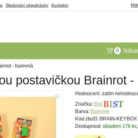
ba
Sledování objednávky
Kontakty
Při
Nákupn
0
inrot - barevná
ou postavičkou Brainrot -
Hodnocení:
zatím nehodnoc
Značka:
Bist
Barva:
Barevné
Kód zboží: BRAIN-KEYBOX
Dostupnost:
skladem 176 ks