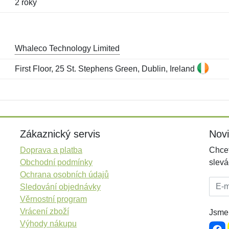
2 roky
Whaleco Technology Limited
First Floor, 25 St. Stephens Green, Dublin, Ireland
Jméno:
E-mail:
*
*
E-mail:
*
Zákaznický servis
Nov
Doprava a platba
Chcet
Obchodní podmínky
slevá
Ochrana osobních údajů
E-mai
Sledování objednávky
Věrnostní program
Vrácení zboží
Jsme 
Výhody nákupu